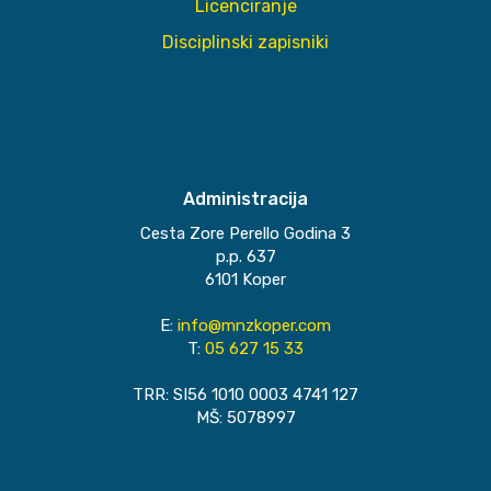
Licenciranje
Disciplinski zapisniki
Administracija
Cesta Zore Perello Godina 3
p.p. 637
6101 Koper
E:
info@mnzkoper.com
T:
05 627 15 33
TRR: SI56 1010 0003 4741 127
MŠ: 5078997