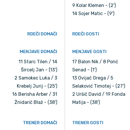
9 Kolar Klemen - (2')
14 Sojer Matic - (9')
RDEČI DOMAČI
RDEČI GOSTI
MENJAVE DOMAČI
MENJAVE GOSTI
11 Starc Tilen / 14
17 Balon Nik / 8 Porić
Šircelj Jan - (13')
Senad - (1')
2 Samokec Luka / 3
13 Ovijač Grega / 5
Krebelj Jurij - (25')
Selaković Timotej - (27')
16 Berisha Arber / 31
2 Uršič David / 19 Fonda
Žnidarič Blaž - (38')
Matija - (38')
TRENER DOMAČI
TRENER GOSTI