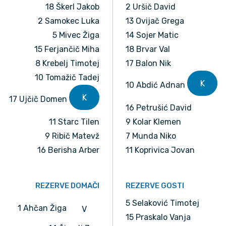
18 Škerl Jakob
2 Uršič David
2 Samokec Luka
13 Ovijač Grega
5 Mivec Žiga
14 Sojer Matic
15 Ferjančič Miha
18 Brvar Val
8 Krebelj Timotej
17 Balon Nik
10 Tomažič Tadej
K
10 Abdić Adnan
K
17 Ujčič Domen
16 Petrušić David
11 Starc Tilen
9 Kolar Klemen
9 Ribič Matevž
7 Munda Niko
16 Berisha Arber
11 Koprivica Jovan
REZERVE DOMAČI
REZERVE GOSTI
5 Selaković Timotej
1 Ahčan Žiga
V
15 Praskalo Vanja