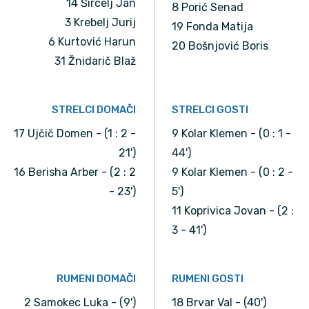
14 Šircelj Jan
8 Porić Senad
3 Krebelj Jurij
19 Fonda Matija
6 Kurtović Harun
20 Bošnjović Boris
31 Žnidarič Blaž
STRELCI DOMAČI
STRELCI GOSTI
17 Ujčič Domen - (1 : 2 -
9 Kolar Klemen - (0 : 1 -
21')
44')
16 Berisha Arber - (2 : 2
9 Kolar Klemen - (0 : 2 -
- 23')
5')
11 Koprivica Jovan - (2 :
3 - 41')
RUMENI DOMAČI
RUMENI GOSTI
2 Samokec Luka - (9')
18 Brvar Val - (40')