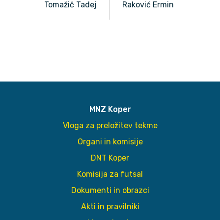
Tomažič Tadej
Raković Ermin
MNZ Koper
Vloga za preložitev tekme
Organi in komisije
DNT Koper
Komisija za futsal
Dokumenti in obrazci
Akti in pravilniki