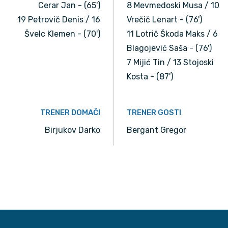
Cerar Jan - (65')
8 Mevmedoski Musa / 10
19 Petrovič Denis / 16
Vrečič Lenart - (76')
Švelc Klemen - (70')
11 Lotrič Škoda Maks / 6
Blagojević Saša - (76')
7 Mijić Tin / 13 Stojoski
Kosta - (87')
TRENER DOMAČI
TRENER GOSTI
Birjukov Darko
Bergant Gregor