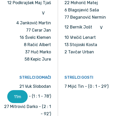
12 Podkrajšek Maj Tjaš
22 Mohorič Matej
6 Blagojević Saša
V
77 Beganović Nermin
4 Jankovič Martin
12 Bernik Jošt
V
77 Cerar Jan
16 Švelc Klemen
10 Vrečič Lenart
8 Račić Albert
13 Stojoski Kosta
37 Huč Marko
2 Tavčar Urban
58 Kepic Jure
STRELCI DOMAČI
STRELCI GOSTI
21 Vuk Slobodan
7 Mijić Tin - (0 : 1 - 29')
- (1 : 1 - 78')
11m
27 Mitrović Darko - (2 : 1
- 92')