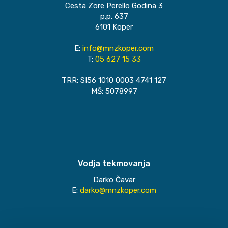
Cesta Zore Perello Godina 3
p.p. 637
6101 Koper
E:
info@mnzkoper.com
T:
05 627 15 33
TRR: SI56 1010 0003 4741 127
MŠ: 5078997
Vodja tekmovanja
Darko Čavar
E:
darko@mnzkoper.com