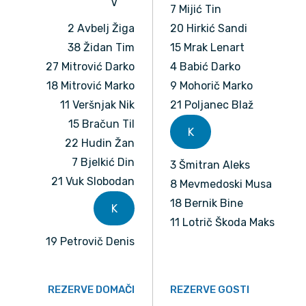
V
7 Mijić Tin
2 Avbelj Žiga
20 Hirkić Sandi
38 Židan Tim
15 Mrak Lenart
27 Mitrović Darko
4 Babić Darko
18 Mitrović Marko
9 Mohorič Marko
11 Veršnjak Nik
21 Poljanec Blaž
15 Bračun Til
K
22 Hudin Žan
7 Bjelkić Din
3 Šmitran Aleks
21 Vuk Slobodan
8 Mevmedoski Musa
18 Bernik Bine
K
11 Lotrič Škoda Maks
19 Petrovič Denis
REZERVE DOMAČI
REZERVE GOSTI