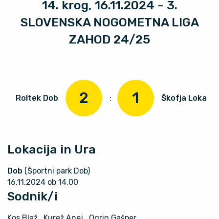
14. krog, 16.11.2024 - 3.
SLOVENSKA NOGOMETNA LIGA
ZAHOD 24/25
2
1
Roltek Dob
:
Škofja Loka
Lokacija in Ura
Dob
(Športni park Dob)
16.11.2024 ob 14.00
Sodnik/i
Kos Blaž
, Kurež Anej
, Ogrin Gašper