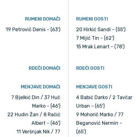
RUMENI DOMAČI
RUMENI GOSTI
19 Petrovič Denis - (63')
20 Hirkić Sandi - (55')
7 Mijić Tin - (62')
15 Mrak Lenart - (78')
RDEČI DOMAČI
RDEČI GOSTI
MENJAVE DOMAČI
MENJAVE GOSTI
7 Bjelkić Din / 37 Huč
4 Babić Darko / 2 Tavčar
Marko - (46')
Urban - (65')
22 Hudin Žan / 8 Račić
9 Mohorič Marko / 77
Albert - (46')
Beganović Nermin -
11 Veršnjak Nik / 77
(65')