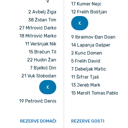
V
17 Kumer Nejc
2 Avbelj Žiga
12 Frelih Boštjan
38 Židan Tim
K
27 Mitrović Darko
18 Mitrović Marko
9 Ibraimov Đan Doan
11 Veršnjak Nik
14 Lapanja Gašper
15 Bračun Til
2 Kunc Domen
22 Hudin Žan
5 Frelih David
7 Bjelkić Din
7 Debeljak Matic
21 Vuk Slobodan
11 Šifrar Tjaš
13 Jereb Mark
K
15 Marolt Tomas Pablo
19 Petrovič Denis
REZERVE DOMAČI
REZERVE GOSTI