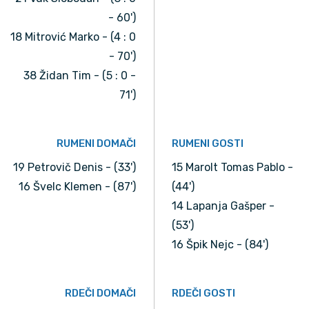
- 60')
18 Mitrović Marko - (4 : 0
- 70')
38 Židan Tim - (5 : 0 -
71')
RUMENI DOMAČI
RUMENI GOSTI
19 Petrovič Denis - (33')
15 Marolt Tomas Pablo -
16 Švelc Klemen - (87')
(44')
14 Lapanja Gašper -
(53')
16 Špik Nejc - (84')
RDEČI DOMAČI
RDEČI GOSTI