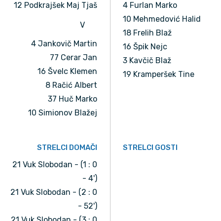
12 Podkrajšek Maj Tjaš
4 Furlan Marko
10 Mehmedović Halid
V
18 Frelih Blaž
4 Jankovič Martin
16 Špik Nejc
77 Cerar Jan
3 Kavčič Blaž
16 Švelc Klemen
19 Kramperšek Tine
8 Račić Albert
37 Huč Marko
10 Simionov Blažej
STRELCI DOMAČI
STRELCI GOSTI
21 Vuk Slobodan - (1 : 0
- 4')
21 Vuk Slobodan - (2 : 0
- 52')
21 Vuk Slobodan - (3 : 0