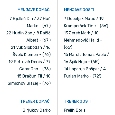
MENJAVE DOMAČI
MENJAVE GOSTI
7 Bjelkić Din / 37 Huč
7 Debeljak Matic / 19
Marko - (67')
Kramperšek Tine - (56')
22 Hudin Žan / 8 Račić
13 Jereb Mark / 10
Albert - (67')
Mehmedović Halid -
21 Vuk Slobodan / 16
(65')
Švelc Klemen - (76')
15 Marolt Tomas Pablo /
19 Petrovič Denis / 77
16 Špik Nejc - (65')
Cerar Jan - (76')
14 Lapanja Gašper / 4
15 Bračun Til / 10
Furlan Marko - (72')
Simionov Blažej - (76')
TRENER DOMAČI
TRENER GOSTI
Birjukov Darko
Frelih Boris