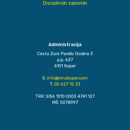
Disciplinski zapisniki
Administracija
Cesta Zore Perello Godina 3
p.p. 637
6101 Koper
E:
info@mnzkoper.com
T:
05 627 15 33
TRR: SI56 1010 0003 4741 127
MŠ: 5078997