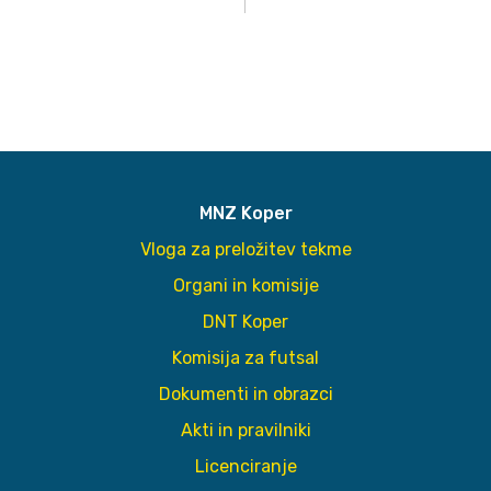
MNZ Koper
Vloga za preložitev tekme
Organi in komisije
DNT Koper
Komisija za futsal
Dokumenti in obrazci
Akti in pravilniki
Licenciranje