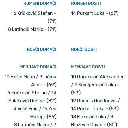
RUMENI DOMAČI
RUMENI GOSTI
6 Kričković Stefan -
14 Purkart Luka - (67')
(71')
8 Latinčič Marko - (71')
RDEČI DOMAČI
RDEČI GOSTI
MENJAVE DOMAČI
MENJAVE GOSTI
10 Bešić Mario / 9 Ličina
10 Duraković Aleksander
Almir - (69')
/ 9 Komljenović Luka -
6 Kričković Stefan / 14
(59')
Solaković Denis - (82')
19 Daniels Goodnews /
4 Velić Emir / 15 Zec
14 Purkart Luka - (59')
Matej - (86')
18 Mirković Luka / 3
8 Latinčič Marko / 7
Blažević David - (80')