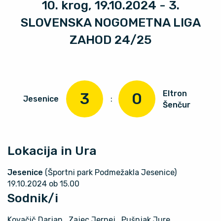
10. krog, 19.10.2024 - 3.
SLOVENSKA NOGOMETNA LIGA
ZAHOD 24/25
Eltron
3
0
Jesenice
:
Šenčur
Lokacija in Ura
Jesenice
(Športni park Podmežakla Jesenice)
19.10.2024 ob 15.00
Sodnik/i
Kovačič Darjan
, Zajec Jernej
, Pušnjak Jure