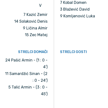
7 Kobal Domen
V
3 Blažević David
7 Kazić Zemir
9 Komljenović Luka
14 Solaković Denis
9 Ličina Almir
15 Zec Matej
STRELCI DOMAČI
STRELCI GOSTI
24 Pašić Armin - (1 : 0 -
4')
11 Samardžić Sinan - (2
: 0 - 24')
5 Talić Armin - (3 : 0 -
45')