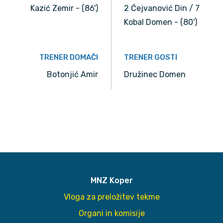
Kazić Zemir - (86')
2 Ćejvanović Din / 7
Kobal Domen - (80')
TRENER DOMAČI
TRENER GOSTI
Botonjić Amir
Družinec Domen
MNZ Koper
Vloga za preložitev tekme
Organi in komisije