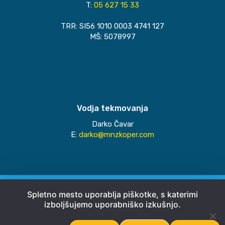
T:
05 627 15 33
TRR: SI56 1010 0003 4741 127
MŠ: 5078997
Vodja tekmovanja
Darko Čavar
E:
darko@mnzkoper.com
© 2026
MNZ Koper
Spletno mesto uporablja piškotke, s katerimi
izboljšujemo uporabniško izkušnjo.
Pravno obvestilo