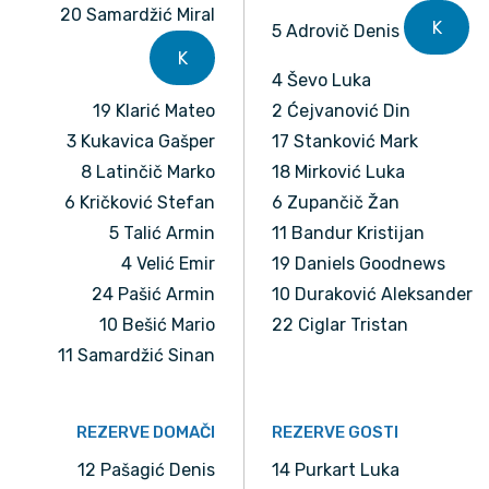
20 Samardžić Miral
K
5 Adrovič Denis
K
4 Ševo Luka
19 Klarić Mateo
2 Ćejvanović Din
3 Kukavica Gašper
17 Stanković Mark
8 Latinčič Marko
18 Mirković Luka
6 Kričković Stefan
6 Zupančič Žan
5 Talić Armin
11 Bandur Kristijan
4 Velić Emir
19 Daniels Goodnews
24 Pašić Armin
10 Duraković Aleksander
10 Bešić Mario
22 Ciglar Tristan
11 Samardžić Sinan
REZERVE DOMAČI
REZERVE GOSTI
12 Pašagić Denis
14 Purkart Luka