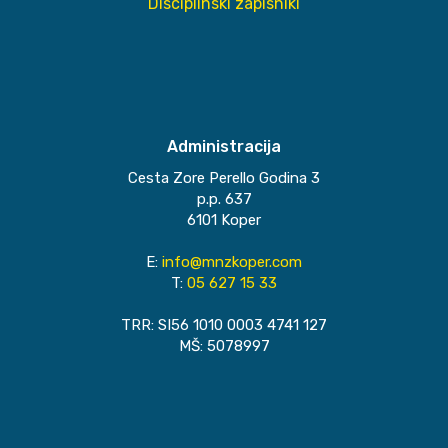
Disciplinski zapisniki
Administracija
Cesta Zore Perello Godina 3
p.p. 637
6101 Koper
E:
info@mnzkoper.com
T:
05 627 15 33
TRR: SI56 1010 0003 4741 127
MŠ: 5078997