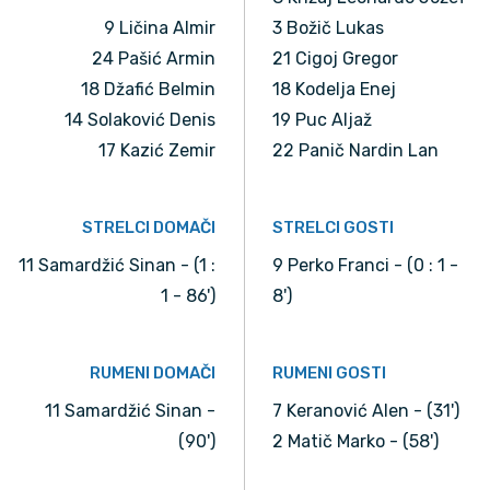
9 Ličina Almir
3 Božič Lukas
24 Pašić Armin
21 Cigoj Gregor
18 Džafić Belmin
18 Kodelja Enej
14 Solaković Denis
19 Puc Aljaž
17 Kazić Zemir
22 Panič Nardin Lan
STRELCI DOMAČI
STRELCI GOSTI
11 Samardžić Sinan - (1 :
9 Perko Franci - (0 : 1 -
1 - 86')
8')
RUMENI DOMAČI
RUMENI GOSTI
11 Samardžić Sinan -
7 Keranović Alen - (31')
(90')
2 Matič Marko - (58')