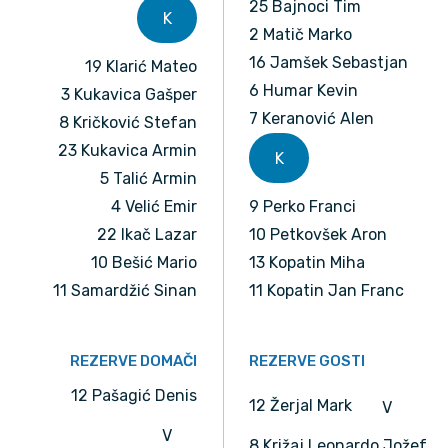
25 Bajnoci Tim
K
2 Matič Marko
16 Jamšek Sebastjan
19 Klarić Mateo
6 Humar Kevin
3 Kukavica Gašper
7 Keranović Alen
8 Kričković Stefan
23 Kukavica Armin
K
5 Talić Armin
4 Velić Emir
9 Perko Franci
22 Ikač Lazar
10 Petkovšek Aron
10 Bešić Mario
13 Kopatin Miha
11 Samardžić Sinan
11 Kopatin Jan Franc
REZERVE DOMAČI
REZERVE GOSTI
12 Pašagić Denis
12 Žerjal Mark
V
V
8 Križaj Leonardo Jožef