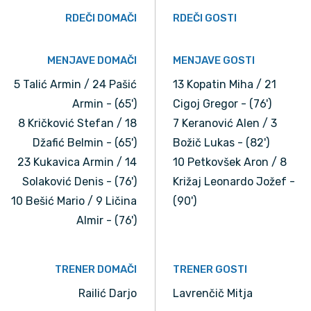
RDEČI DOMAČI
RDEČI GOSTI
MENJAVE DOMAČI
MENJAVE GOSTI
5 Talić Armin / 24 Pašić
13 Kopatin Miha / 21
Armin - (65')
Cigoj Gregor - (76')
8 Kričković Stefan / 18
7 Keranović Alen / 3
Džafić Belmin - (65')
Božič Lukas - (82')
23 Kukavica Armin / 14
10 Petkovšek Aron / 8
Solaković Denis - (76')
Križaj Leonardo Jožef -
10 Bešić Mario / 9 Ličina
(90')
Almir - (76')
TRENER DOMAČI
TRENER GOSTI
Railić Darjo
Lavrenčič Mitja