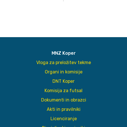
MNZ Koper
Vloga za preložitev tekme
Organi in komisije
DNT Koper
Komisija za futsal
Dokumenti in obrazci
Akti in pravilniki
Licenciranje